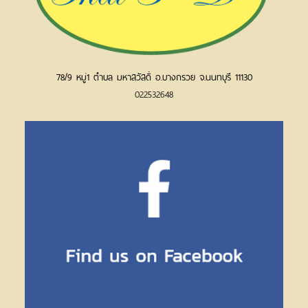
78/9 หมู่1 ตำบล มหาสวัสดิ์ อ.บางกรวย จ.นนทบุรี 11130
022532648