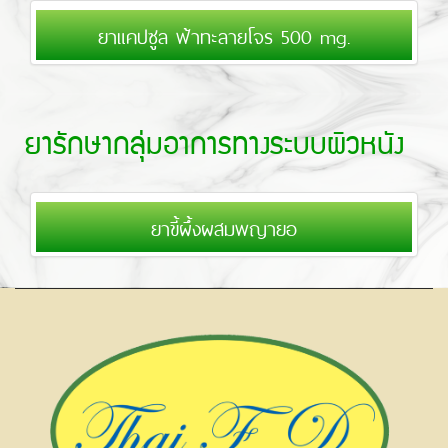
ยาแคปซูล ฟ้าทะลายโจร 500 mg.
ยารักษากลุ่มอาการทางระบบผิวหนัง
ยาขี้ผึ้งผสมพญายอ