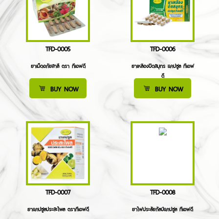
TFD-0005
TFD-0006
ยาเม็ดอภัยสาลี ตรา ทีเอฟดี
ยาเหลืองปิดสมุทร แคปซูล ทีเอฟ
ดี
BUY NOW
BUY NOW
TFD-0007
TFD-0008
ยาแคปซูลประสะไพล ตราทีเอฟดี
ยาไฟประลัยกัลป์แคปซูล ทีเอฟดี