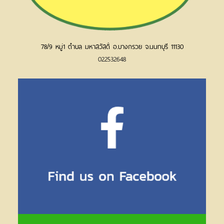
78/9 หมู่1 ตำบล มหาสวัสดิ์ อ.บางกรวย จ.นนทบุรี 11130
022532648